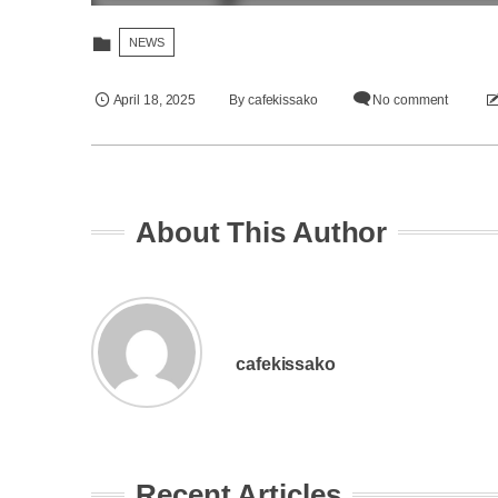
NEWS
April
18
,
2025
By
cafekissako
No comment
About This Author
cafekissako
Recent Articles